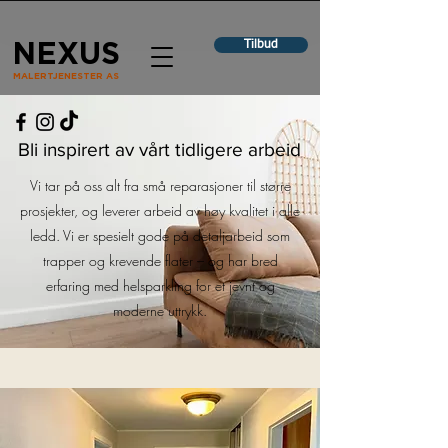
Tilbud
NEXUS
MALERTJENESTER AS
Bli inspirert av vårt tidligere arbeid
Vi tar på oss alt fra små reparasjoner til større
prosjekter, og leverer arbeid av høy kvalitet i alle
ledd. Vi er spesielt gode på detaljarbeid som
trapper og krevende flater – og har bred
erfaring med helsparkling for et jevnt og
moderne uttrykk.